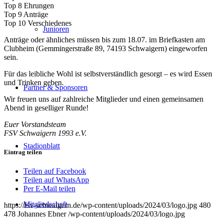
Top 8 Ehrungen
Top 9 Anträge
Top 10 Verschiedenes
Junioren
Anträge oder ähnliches müssen bis zum 18.07. im Briefkasten am
Clubheim (Gemmingerstraße 89, 74193 Schwaigern) eingeworfen
sein.
Für das leibliche Wohl ist selbstverständlich gesorgt – es wird Essen
und Trinken geben.
Partner & Sponsoren
Wir freuen uns auf zahlreiche Mitglieder und einen gemeinsamen
Abend in geselliger Runde!
Euer Vorstandsteam
FSV Schwaigern 1993 e.V.
Stadionblatt
Eintrag teilen
Teilen auf Facebook
Teilen auf WhatsApp
Per E-Mail teilen
Mitgliedschaft
https://fsv-schwaigern.de/wp-content/uploads/2024/03/logo.jpg
480
478
Johannes Ebner
/wp-content/uploads/2024/03/logo.jpg