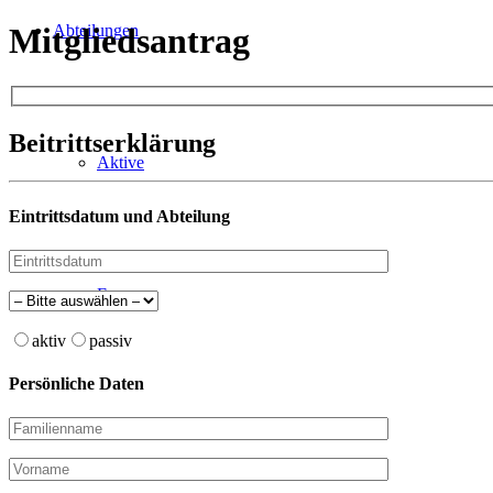
Abteilungen
Mitgliedsantrag
Beitrittserklärung
Aktive
Eintrittsdatum und Abteilung
Frauen
aktiv
passiv
Persönliche Daten
Alte Herren