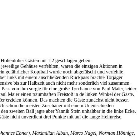
 Hohenloher Gästen mit 1:2 geschlagen geben.
 jeweilige Gehäuse verfehlten, waren die einzigen Aktionen in
in gefährlicher Kopfball wurde noch abgefälscht und verfehlte
 über links mit einem anschließenden Rückpass brachte Torjäger
nsive bis zur Halbzeit auch nicht mehr sonderlich viel zusammen.
ass von ihm sorgte für eine große Torchance von Paul Maier, leider
aul Maier einen traumhaften Freistoß in de linken Winkel der Gäste.
 erzielen können. Das machten die Gäste zunächst nicht besser,
sich schon die meisten Zuschauer mit einem Unentschieden
en zweiten Ball jagte aber Yannik Stein unhaltbar in die linke Ecke.
ste nicht unverdient drei Punkte mit auf die lange Heimreise.
5.Johannes Ebner), Maximilian Alban, Marco Nagel, Norman Hönnige,