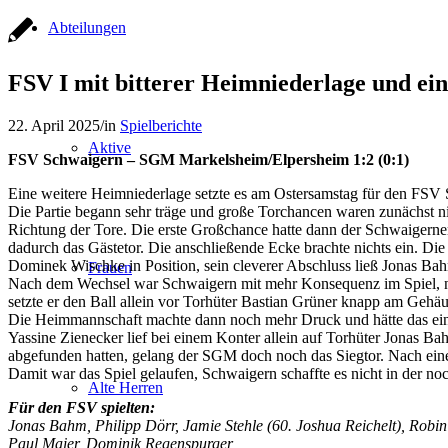
Abteilungen
FSV I mit bitterer Heimniederlage und ei
22. April 2025
/
in
Spielberichte
Aktive
FSV Schwaigern – SGM Markelsheim/Elpersheim 1:2 (0:1)
Eine weitere Heimniederlage setzte es am Ostersamstag für den FSV
Die Partie begann sehr träge und große Torchancen waren zunächst nic
Richtung der Tore. Die erste Großchance hatte dann der Schwaigerner
dadurch das Gästetor. Die anschließende Ecke brachte nichts ein. Die 
Dominek Wischke in Position, sein cleverer Abschluss ließ Jonas Bah
Frauen
Nach dem Wechsel war Schwaigern mit mehr Konsequenz im Spiel, nac
setzte er den Ball allein vor Torhüter Bastian Grüner knapp am Gehä
Die Heimmannschaft machte dann noch mehr Druck und hätte das ein 
Yassine Zienecker lief bei einem Konter allein auf Torhüter Jonas B
abgefunden hatten, gelang der SGM doch noch das Siegtor. Nach einem
Damit war das Spiel gelaufen, Schwaigern schaffte es nicht in der no
Alte Herren
Für den FSV spielten:
Jonas Bahm, Philipp Dörr, Jamie Stehle (60. Joshua Reichelt), Rob
Paul Maier, Dominik Regenspurger