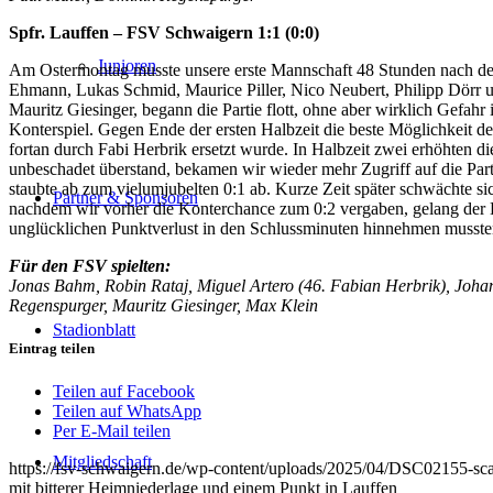
Spfr. Lauffen – FSV Schwaigern 1:1 (0:0)
Junioren
Am Ostermontag musste unsere erste Mannschaft 48 Stunden nach der
Ehmann, Lukas Schmid, Maurice Piller, Nico Neubert, Philipp Dörr u
Mauritz Giesinger, begann die Partie flott, ohne aber wirklich Gefahr
Konterspiel. Gegen Ende der ersten Halbzeit die beste Möglichkeit de
fortan durch Fabi Herbrik ersetzt wurde. In Halbzeit zwei erhöhten
unbeschadet überstand, bekamen wir wieder mehr Zugriff auf die Part
staubte ab zum vielumjubelten 0:1 ab. Kurze Zeit später schwächte s
Partner & Sponsoren
nachdem wir vorher die Konterchance zum 0:2 vergaben, gelang der He
unglücklichen Punktverlust in den Schlussminuten hinnehmen musste
Für den FSV spielten:
Jonas Bahm, Robin Rataj, Miguel Artero (46. Fabian Herbrik), Joh
Regenspurger, Mauritz Giesinger, Max Klein
Stadionblatt
Eintrag teilen
Teilen auf Facebook
Teilen auf WhatsApp
Per E-Mail teilen
Mitgliedschaft
https://fsv-schwaigern.de/wp-content/uploads/2025/04/DSC02155-sca
mit bitterer Heimniederlage und einem Punkt in Lauffen