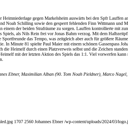
 Heimniederlage gegen Markelsheim auswärts bei den Spfr Lauffen ant
nd Noah Schilling sowie den gesperrt fehlenden Finn Wittmann und Mik
 in einem der beiden Strafräume zu sorgen. Lauffen kontrollierte mit z
s Spiels, als Nils Rein frei vor Jonas Bahm verzog. Mit dem Halbzeitpf
 die Sportfreunde das Tempo, was zeitgleich aber auch für größere Rä
ie. In Minute 81 spielte Paul Maier mit einem schönen Gassenpass Joha
ich die Heimelf durch einen Platzverweis selbst und die Zeichen stand
imelf mit der letzten Aktion des Spiels das 1:1. Viel vorwerfen kann
n.
annes Ebner, Maximilian Alban (90. Tom Noah Pieldner), Marco Nagel
led.jpg
1707
2560
Johannes Ebner
/wp-content/uploads/2024/03/logo.