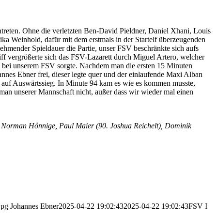
reten. Ohne die verletzten Ben-David Pieldner, Daniel Xhani, Louis
a Weinhold, dafür mit dem erstmals in der Startelf überzeugenden
unehmender Spieldauer die Partie, unser FSV beschränkte sich aufs
iff vergrößerte sich das FSV-Lazarett durch Miguel Artero, welcher
ume bei unserem FSV sorgte. Nachdem man die ersten 15 Minuten
nnes Ebner frei, dieser legte quer und der einlaufende Maxi Alban
en auf Auswärtssieg. In Minute 94 kam es wie es kommen musste,
 man unserer Mannschaft nicht, außer dass wir wieder mal einen
, Norman Hönnige, Paul Maier (90. Joshua Reichelt), Dominik
jpg
Johannes Ebner
2025-04-22 19:02:43
2025-04-22 19:02:43
FSV I