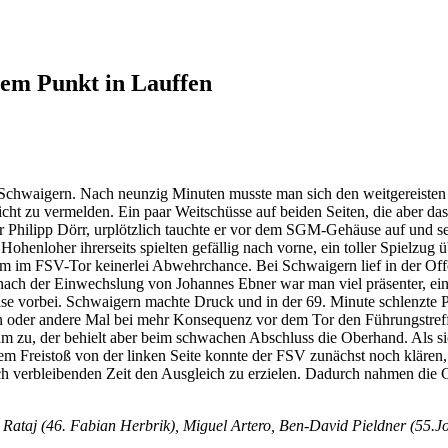
nem Punkt in Lauffen
 Schwaigern. Nach neunzig Minuten musste man sich den weitgereisten
ht zu vermelden. Ein paar Weitschüsse auf beiden Seiten, die aber das
 Philipp Dörr, urplötzlich tauchte er vor dem SGM-Gehäuse auf und se
Hohenloher ihrerseits spielten gefällig nach vorne, ein toller Spielzug
m im FSV-Tor keinerlei Abwehrchance. Bei Schwaigern lief in der Offe
h der Einwechslung von Johannes Ebner war man viel präsenter, ein P
use vorbei. Schwaigern machte Druck und in der 69. Minute schlenzte P
oder andere Mal bei mehr Konsequenz vor dem Tor den Führungstreffer
ahm zu, der behielt aber beim schwachen Abschluss die Oberhand. Als 
 Freistoß von der linken Seite konnte der FSV zunächst noch klären, d
ch verbleibenden Zeit den Ausgleich zu erzielen. Dadurch nahmen die Gä
in Rataj (46. Fabian Herbrik), Miguel Artero, Ben-David Pieldner (5