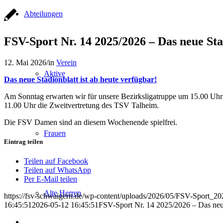
Abteilungen
FSV-Sport Nr. 14 2025/2026 – Das neue Stad
12. Mai 2026
/
in
Verein
Aktive
Das neue Stadionblatt ist ab heute verfügbar!
Am Sonntag erwarten wir für unsere Bezirksligatruppe um 15.00 Uhr
11.00 Uhr die Zweitvertretung des TSV Talheim.
Die FSV Damen sind an diesem Wochenende spielfrei.
Frauen
Eintrag teilen
Teilen auf Facebook
Teilen auf WhatsApp
Per E-Mail teilen
Alte Herren
https://fsv-schwaigern.de/wp-content/uploads/2026/05/FSV-Sport_
16:45:51
2026-05-12 16:45:51
FSV-Sport Nr. 14 2025/2026 – Das neue 