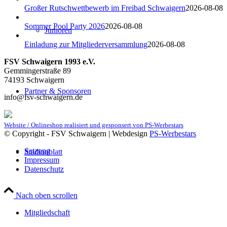
Großer Rutschwettbewerb im Freibad Schwaigern
2026-08-08
Sommer Pool Party 2026
2026-08-08
Junioren
Einladung zur Mitgliederversammlung
2026-08-08
FSV Schwaigern 1993 e.V.
Gemmingerstraße 89
74193 Schwaigern
Partner & Sponsoren
info@fsv-schwaigern.de
Website / Onlineshop realisiert und gesponsert von PS-Werbestars
© Copyright - FSV Schwaigern | Webdesign
PS-Werbestars
Satzung
Stadionblatt
Impressum
Datenschutz
Nach oben scrollen
Mitgliedschaft